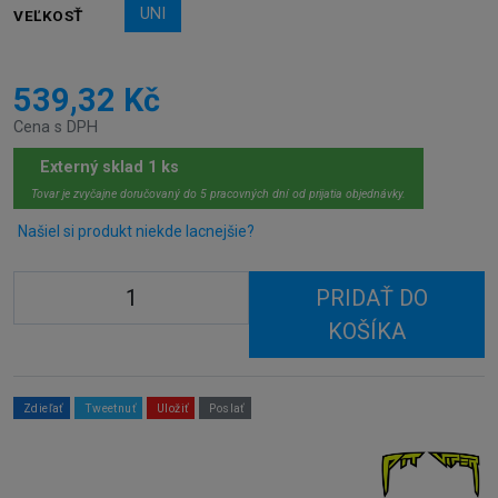
UNI
VEĽKOSŤ
539,32 Kč
Cena s DPH
Externý sklad 1 ks
Tovar je zvyčajne doručovaný do 5 pracovných dní od prijatia objednávky.
Našiel si produkt niekde lacnejšie?
PRIDAŤ DO
KOŠÍKA
Zdieľať
Tweetnuť
Uložiť
Poslať