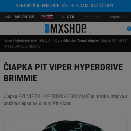
CENOVÉ ŠIALENSTVO!
UŠETRI S NAMI KAŽDÝ DEŇ...
+421 948 374 905
EUR
CZK
Prihlásenie
Registrácia
0
Úvod
Oblečenie a doplnky
Čiapky a šiltovky
Zimné čiapky
Čiapka PIT VIPER
HYPERDRIVE BRIMMIE
ČIAPKA PIT VIPER HYPERDRIVE
BRIMMIE
Čiapka PIT VIPER HYPERDRIVE BRIMMIE je mäkká, hrejivá a
pružná čiapka so šiltom Pit Viper.