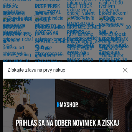
Získajte zľavu na prvý nákup
FAKTURAČNÁ ADRESA
GLOBAL DIAMONDS s. r. o.
Námestie sv. Martina 708/30
082 71 Lipany
Slovensko
+421 948 374 905