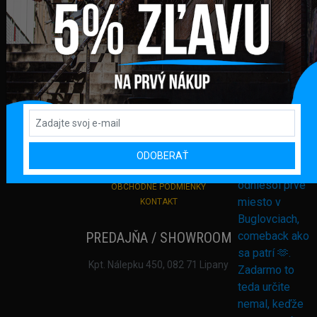
info@bmxshop.sk
Podporujeme online platby
DÔLEŽITÉ ODKAZY
PRIHLÁSENIE
REGISTRÁCIA
DODANIE TOVARU A PLATBA
ODOBERAŤ
VRÁTENIE TOVARU A REKLAMÁCIA
OCHRANA OSOBNÝCH ÚDAJOV
OBCHODNÉ PODMIENKY
KONTAKT
PREDAJŇA / SHOWROOM
Kpt. Nálepku 450, 082 71 Lipany