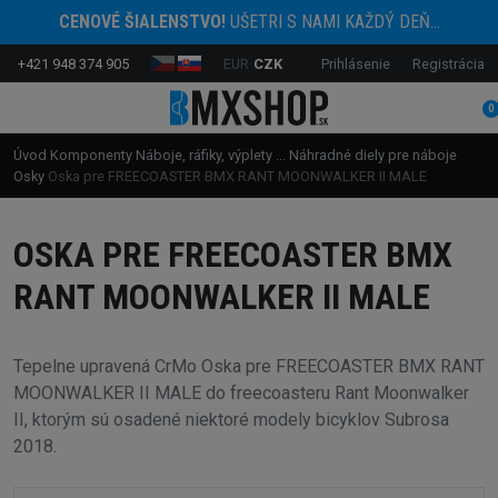
CENOVÉ ŠIALENSTVO!
UŠETRI S NAMI KAŽDÝ DEŇ...
+421 948 374 905
EUR
CZK
Prihlásenie
Registrácia
0
Úvod
Komponenty
Náboje, ráfiky, výplety ...
Náhradné diely pre náboje
Osky
Oska pre FREECOASTER BMX RANT MOONWALKER II MALE
OSKA PRE FREECOASTER BMX
RANT MOONWALKER II MALE
Tepelne upravená CrMo Oska pre FREECOASTER BMX RANT
MOONWALKER II MALE do freecoasteru Rant Moonwalker
II, ktorým sú osadené niektoré modely bicyklov Subrosa
2018.