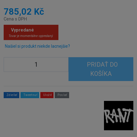
785,02 Kč
Cena s DPH
Vypredané
Tovar je momentálne vypredaný.
Našiel si produkt niekde lacnejšie?
PRIDAŤ DO
KOŠÍKA
Zdieľať
Tweetnuť
Uložiť
Poslať